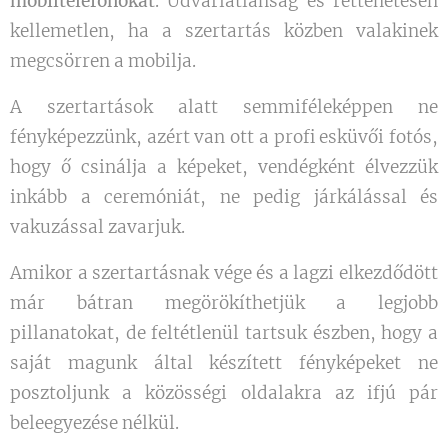
mobiltelefonokat
. Udvariatlanság és rettenetesen
kellemetlen, ha a szertartás közben valakinek
megcsörren a mobilja.
A szertartások alatt semmiféleképpen ne
fényképezzünk, azért van ott a profi esküvői fotós,
hogy ő csinálja a képeket, vendégként élvezzük
inkább a ceremóniát, ne pedig járkálással és
vakuzással zavarjuk.
Amikor a szertartásnak vége és a lagzi elkezdődött
már bátran megörökíthetjük a legjobb
pillanatokat, de feltétlenül tartsuk észben, hogy a
saját magunk által készített fényképeket ne
posztoljunk a közösségi oldalakra az ifjú pár
beleegyezése nélkül.