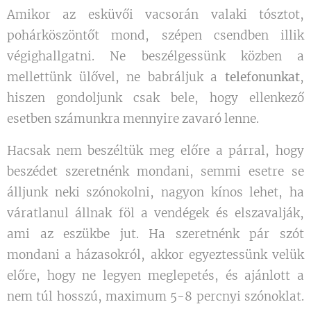
Amikor az esküvői vacsorán valaki tósztot,
pohárköszöntőt mond, szépen csendben illik
végighallgatni. Ne beszélgessünk közben a
mellettünk ülővel, ne babráljuk a
telefonunkat
,
hiszen gondoljunk csak bele, hogy ellenkező
esetben számunkra mennyire zavaró lenne.
Hacsak nem beszéltük meg előre a párral, hogy
beszédet szeretnénk mondani, semmi esetre se
álljunk neki szónokolni, nagyon kínos lehet, ha
váratlanul állnak föl a vendégek és elszavalják,
ami az eszükbe jut. Ha szeretnénk pár szót
mondani a házasokról, akkor egyeztessünk velük
előre, hogy ne legyen meglepetés, és ajánlott a
nem túl hosszú, maximum 5-8 percnyi szónoklat.