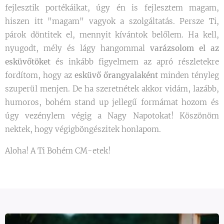
fejlesztik portékáikat, úgy én is fejlesztem magam,
hiszen itt "magam" vagyok a szolgáltatás. Persze Ti,
párok döntitek el, mennyit kívántok belőlem. Ha kell,
nyugodt, mély és lágy hangommal
varázsolom el az
esküvőtöket
és inkább figyelmem az apró részletekre
fordítom, hogy az
esküvő őrangyalaként
minden tényleg
szuperül menjen. De ha szeretnétek akkor vidám, lazább,
humoros, bohém stand up jellegű formámat hozom és
úgy vezénylem végig a Nagy Napotokat! Köszönöm
nektek, hogy végigböngészitek honlapom.
Aloha! A Ti Bohém CM-etek! 🎤🤵