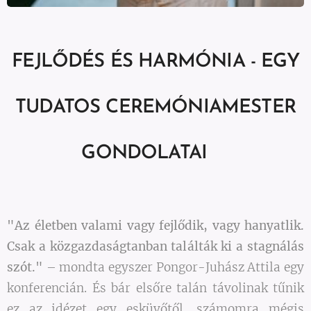
FEJLŐDÉS ÉS HARMÓNIA - EGY
TUDATOS CEREMÓNIAMESTER
GONDOLATAI
"Az életben valami vagy fejlődik, vagy hanyatlik.
Csak a közgazdaságtanban találták ki a stagnálás
szót."
– mondta egyszer Pongor-Juhász Attila egy
konferencián. És bár elsőre talán távolinak tűnik
ez az idézet egy esküvőtől, számomra mégis