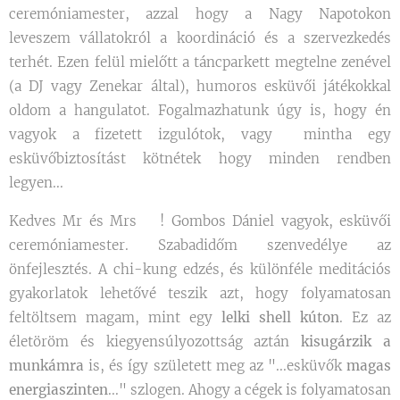
ceremóniamester, azzal hogy a Nagy Napotokon
leveszem vállatokról a koordináció és a szervezkedés
terhét. Ezen felül mielőtt a táncparkett megtelne zenével
(a DJ vagy Zenekar által), humoros esküvői játékokkal
oldom a hangulatot. Fogalmazhatunk úgy is, hogy én
vagyok a fizetett izgulótok, vagy mintha egy
esküvőbiztosítást kötnétek hogy minden rendben
legyen... 😊
Kedves Mr és Mrs💑! Gombos Dániel vagyok, esküvői
ceremóniamester. Szabadidőm szenvedélye az
önfejlesztés. A chi-kung edzés, és különféle meditációs
gyakorlatok lehetővé teszik azt, hogy folyamatosan
feltöltsem magam, mint egy
lelki shell kúton
. Ez az
életöröm és kiegyensúlyozottság aztán
kisugárzik a
munkámra
is, és így született meg az "...esküvők
magas
energiaszinten
..." szlogen. Ahogy a cégek is folyamatosan