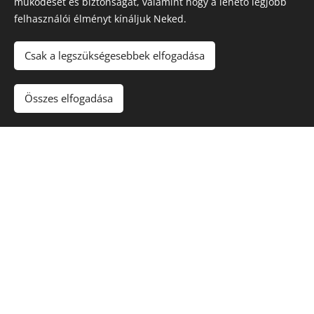
működését és biztonságát, valamint hogy a lehető legjobb
WWW.FACEBOOK.COM/CEREMONIAGURU
felhasználói élményt kínáljuk Neked.
Csak a legszükségesebbek elfogadása
Összes elfogadása