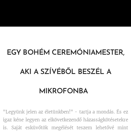
EGY BOHÉM CEREMÓNIAMESTER,
AKI A SZÍVÉBŐL BESZÉL A
MIKROFONBA
"Legyünk jelen az életünkben!" - tartja a mondás. És ez
igaz kéne legyen az elkövetkezendő házasságkötésetekre
is. Saját esküvőtök megélését teszem lehetővé mint