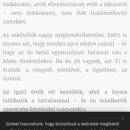
szokásokat, amik elvonhatnának ettől a fókusztól
– nem dohányzom, nem élek tudatmódosító
szerekkel.
Az esküvőtök napja megismételhetetlen. Ezért is
hiszem azt, hogy minden apró részlet számít – és
hogy az én belső egyensúlyom hatással van a
közös élményünkre. Ha én jól vagyok, azt Ti is
érzitek: a nyugodt jelenlétet, a figyelmet, az
örömöt.
Az igazi érték ott kezdődik, ahol a forma
találkozik a tartalommal – és én mindkettőt
szeretném képviselni számotokra.
Sütiket használunk, hogy biztosítsuk a weboldal megfelelő