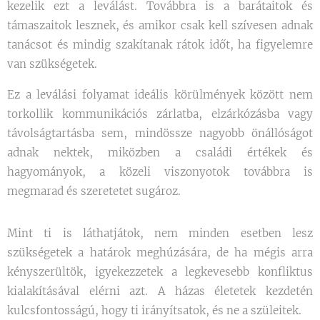
kezelik ezt a leválást. Továbbra is a barátaitok és
támaszaitok lesznek, és amikor csak kell szívesen adnak
tanácsot és mindig szakítanak rátok időt, ha figyelemre
van szükségetek.
Ez a leválási folyamat ideális körülmények között nem
torkollik kommunikációs zárlatba, elzárkózásba vagy
távolságtartásba sem, mindössze nagyobb önállóságot
adnak nektek, miközben a családi értékek és
hagyományok, a közeli viszonyotok továbbra is
megmarad és szeretetet sugároz.
Mint ti is láthatjátok, nem minden esetben lesz
szükségetek a határok meghúzására, de ha mégis arra
kényszerültök, igyekezzetek a legkevesebb konfliktus
kialakításával elérni azt. A házas életetek kezdetén
kulcsfontosságú, hogy ti irányítsatok, és ne a szüleitek.