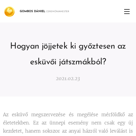
GOMBOS
DÁNIEL
CEREMÓNIAMESTER
Hogyan jöjjetek ki győztesen az
esküvői játszmákból?
2021.02.23
Az esküvő megszervezése és megélése mérföldkő az
életetekben. Ez az ünnepi esemény nem csak egy új
kezdetet, hanem sokszor az anyai házról való leválást is