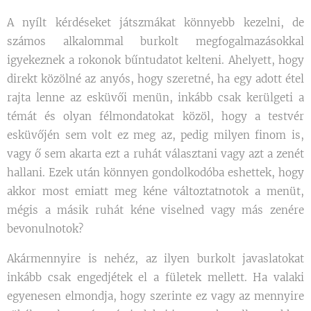
A nyílt kérdéseket játszmákat könnyebb kezelni, de
számos alkalommal burkolt megfogalmazásokkal
igyekeznek a rokonok bűntudatot kelteni. Ahelyett, hogy
direkt közölné az anyós, hogy szeretné, ha egy adott étel
rajta lenne az esküvői menün, inkább csak kerülgeti a
témát és olyan félmondatokat közöl, hogy a testvér
esküvőjén sem volt ez meg az, pedig milyen finom is,
vagy ő sem akarta ezt a ruhát választani vagy azt a zenét
hallani. Ezek után könnyen gondolkodóba eshettek, hogy
akkor most emiatt meg kéne változtatnotok a menüt,
mégis a másik ruhát kéne viselned vagy más zenére
bevonulnotok?
Akármennyire is nehéz, az ilyen burkolt javaslatokat
inkább csak engedjétek el a fületek mellett. Ha valaki
egyenesen elmondja, hogy szerinte ez vagy az mennyire