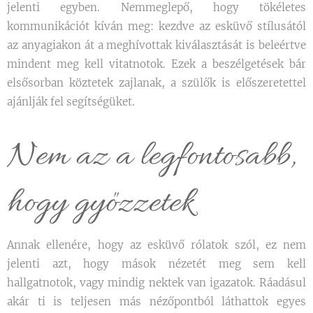
jelenti egyben. Nemmeglepő, hogy tökéletes
kommunikációt kíván meg: kezdve az esküvő stílusától
az anyagiakon át a meghívottak kiválasztását is beleértve
mindent meg kell vitatnotok. Ezek a beszélgetések bár
elsősorban köztetek zajlanak, a szülők is előszeretettel
ajánlják fel segítségüket.
Nem az a legfontosabb,
hogy győzzetek
Annak ellenére, hogy az esküvő rólatok szól, ez nem
jelenti azt, hogy mások nézetét meg sem kell
hallgatnotok, vagy mindig nektek van igazatok. Ráadásul
akár ti is teljesen más nézőpontból láthattok egyes