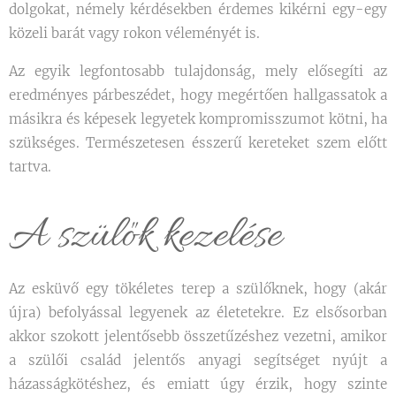
dolgokat, némely kérdésekben érdemes kikérni egy-egy
közeli barát vagy rokon véleményét is.
Az egyik legfontosabb tulajdonság, mely elősegíti az
eredményes párbeszédet, hogy megértően hallgassatok a
másikra és képesek legyetek kompromisszumot kötni, ha
szükséges. Természetesen ésszerű kereteket szem előtt
tartva.
A szülők kezelése
Az esküvő egy tökéletes terep a szülőknek, hogy (akár
újra) befolyással legyenek az életetekre. Ez elsősorban
akkor szokott jelentősebb összetűzéshez vezetni, amikor
a szülői család jelentős anyagi segítséget nyújt a
házasságkötéshez, és emiatt úgy érzik, hogy szinte