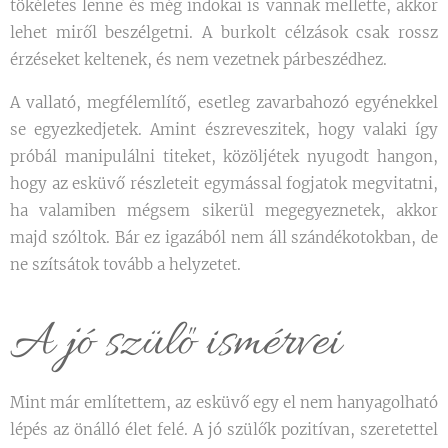
tökéletes lenne és még indokai is vannak mellette, akkor
lehet miről beszélgetni. A burkolt célzások csak rossz
érzéseket keltenek, és nem vezetnek párbeszédhez.
A vallató, megfélemlítő, esetleg zavarbahozó egyénekkel
se egyezkedjetek. Amint észreveszitek, hogy valaki így
próbál manipulálni titeket, közöljétek nyugodt hangon,
hogy az esküvő részleteit egymással fogjatok megvitatni,
ha valamiben mégsem sikerül megegyeznetek, akkor
majd szóltok. Bár ez igazából nem áll szándékotokban, de
ne szítsátok tovább a helyzetet.
A jó szülő ismérvei
Mint már említettem, az esküvő egy el nem hanyagolható
lépés az önálló élet felé. A jó szülők pozitívan, szeretettel