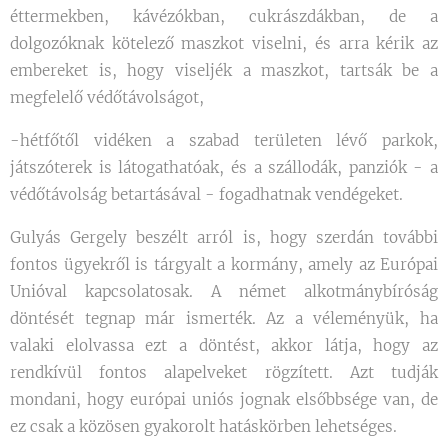
éttermekben, kávézókban, cukrászdákban, de a
dolgozóknak kötelező maszkot viselni, és arra kérik az
embereket is, hogy viseljék a maszkot, tartsák be a
megfelelő védőtávolságot,
-hétfőtől vidéken a szabad területen lévő parkok,
játszóterek is látogathatóak, és a szállodák, panziók - a
védőtávolság betartásával - fogadhatnak vendégeket.
Gulyás Gergely beszélt arról is, hogy szerdán további
fontos ügyekről is tárgyalt a kormány, amely az Európai
Unióval kapcsolatosak. A német alkotmánybíróság
döntését tegnap már ismerték. Az a véleményük, ha
valaki elolvassa ezt a döntést, akkor látja, hogy az
rendkívül fontos alapelveket rögzített. Azt tudják
mondani, hogy európai uniós jognak elsőbbsége van, de
ez csak a közösen gyakorolt hatáskörben lehetséges.