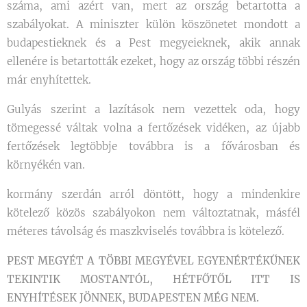
száma, ami azért van, mert az ország betartotta a
szabályokat. A miniszter külön köszönetet mondott a
budapestieknek és a Pest megyeieknek, akik annak
ellenére is betartották ezeket, hogy az ország többi részén
már enyhítettek.
Gulyás szerint a lazítások nem vezettek oda, hogy
tömegessé váltak volna a fertőzések vidéken, az újabb
fertőzések legtöbbje továbbra is a fővárosban és
környékén van.
kormány szerdán arról döntött, hogy a mindenkire
kötelező közös szabályokon nem változtatnak, másfél
méteres távolság és maszkviselés továbbra is kötelező.
PEST MEGYÉT A TÖBBI MEGYÉVEL EGYENÉRTÉKŰNEK
TEKINTIK MOSTANTÓL, HÉTFŐTŐL ITT IS
ENYHÍTÉSEK JÖNNEK, BUDAPESTEN MÉG NEM.