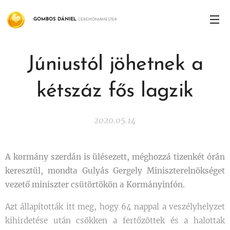
GOMBOS
DÁNIEL
CEREMÓNIAMESTER
Júniustól jöhetnek a
kétszáz fős lagzik
2020.05.14
A kormány szerdán is ülésezett, méghozzá tizenkét órán
keresztül, mondta Gulyás Gergely Miniszterelnökséget
vezető miniszter csütörtökön a Kormányinfón.
Azt állapították itt meg, hogy 64 nappal a veszélyhelyzet
kihirdetése után csökken a fertőzöttek és a halottak