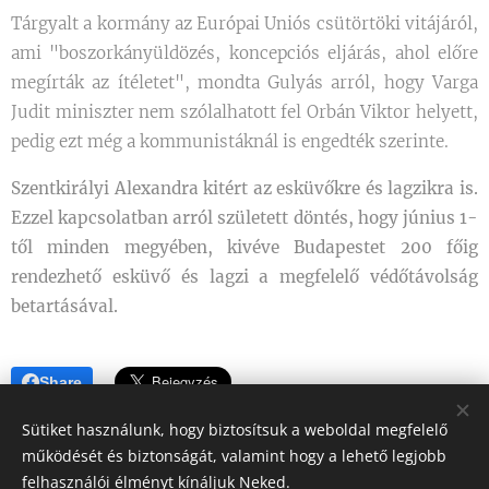
Tárgyalt a kormány az Európai Uniós csütörtöki vitájáról,
ami "boszorkányüldözés, koncepciós eljárás, ahol előre
megírták az ítéletet", mondta Gulyás arról, hogy Varga
Judit miniszter nem szólalhatott fel Orbán Viktor helyett,
pedig ezt még a kommunistáknál is engedték szerinte.
Szentkirályi Alexandra kitért az esküvőkre és lagzikra is.
Ezzel kapcsolatban arról született döntés, hogy június 1-
től minden megyében, kivéve Budapestet 200 főig
rendezhető esküvő és lagzi a megfelelő védőtávolság
betartásával.
Share
Sütiket használunk, hogy biztosítsuk a weboldal megfelelő
működését és biztonságát, valamint hogy a lehető legjobb
felhasználói élményt kínáljuk Neked.