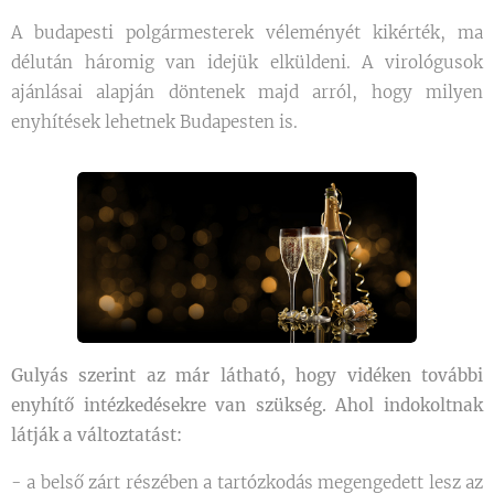
A budapesti polgármesterek véleményét kikérték, ma
délután háromig van idejük elküldeni. A virológusok
ajánlásai alapján döntenek majd arról, hogy milyen
enyhítések lehetnek Budapesten is.
Gulyás szerint az már látható, hogy vidéken további
enyhítő intézkedésekre van szükség. Ahol indokoltnak
látják a változtatást:
- a belső zárt részében a tartózkodás megengedett lesz az