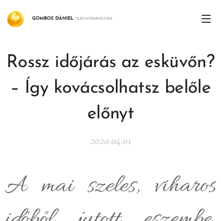
GOMBOS
DÁNIEL
CEREMÓNIAMESTER
Rossz időjárás az esküvőn?
– Így kovácsolhatsz belőle
előnyt
2020.04.01
A mai szeles, viharos
időből jutott eszembe,