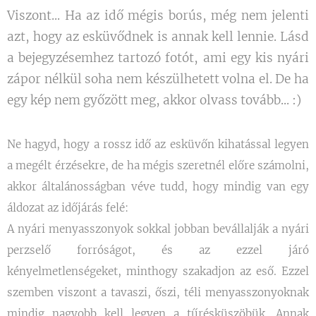
Viszont... Ha az idő mégis borús, még nem jelenti
azt, hogy az esküvődnek is annak kell lennie. Lásd
a bejegyzésemhez tartozó fotót, ami egy kis nyári
zápor nélkül soha nem készülhetett volna el. De ha
egy kép nem győzött meg, akkor olvass tovább... :)
Ne hagyd, hogy a rossz idő az esküvőn kihatással legyen
a megélt érzésekre, de ha mégis szeretnél előre számolni,
akkor általánosságban véve tudd, hogy mindig van egy
áldozat az időjárás felé:
A nyári menyasszonyok sokkal jobban bevállalják a nyári
perzselő forróságot, és az ezzel járó
kényelmetlenségeket, minthogy szakadjon az eső. Ezzel
szemben viszont a tavaszi, őszi, téli menyasszonyoknak
mindig nagyobb kell legyen a tűrésküszöbük. Annak