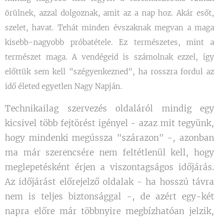
örülnek, azzal dolgoznak, amit az a nap hoz. Akár esőt,
szelet, havat. Tehát minden évszaknak megvan a maga
kisebb-nagyobb próbatétele. Ez természetes, mint a
természet maga. A vendégeid is számolnak ezzel, így
előttük sem kell "szégyenkezned", ha rosszra fordul az
idő életed egyetlen Nagy Napján.
Technikailag szervezés oldaláról mindig egy
kicsivel több fejtörést igényel - azaz mit tegyünk,
hogy mindenki megússza "szárazon" -, azonban
ma már szerencsére nem feltétlenül kell, hogy
meglepetésként érjen a viszontagságos időjárás.
Az időjárást előrejelző oldalak - ha hosszú távra
nem is teljes biztonsággal -, de azért egy-két
napra előre már többnyire megbízhatóan jelzik,