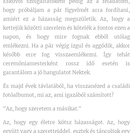
Esküvői szolgáltatóként pedig az a feladatom,
hogy próbáljam a pár figyelmét arra fordítani,
amiért ez a házasság megszületik. Az, hogy a
kettejük közötti szerelem és kötelék a fontos ezen a
napon, és hogy mire fognak ebből utólag
emlékezni. Ha a pár végig izgul és aggódik, akkor
később erre fog visszaemlékezni. Így tehát
ceremóniamesterként rossz idő esetén is
garantálom a jó hangulatot Nektek.
És majd évek távlatából, ha visszanézed a családi
fotóalbumot, mi az, ami igazából számított?
"Az, hogy szeretem a másikat."
Az, hogy egy életre kötsz házasságot. Az, hogy
együtt vagy a szeretteiddel, esztek és táncoltok egy