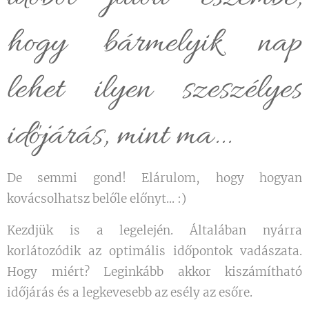
hogy bármelyik nap
lehet ilyen szeszélyes
időjárás, mint ma...
De semmi gond! Elárulom, hogy hogyan
kovácsolhatsz belőle előnyt... :)
Kezdjük is a legelején. Általában nyárra
korlátozódik az optimális időpontok vadászata.
Hogy miért? Leginkább akkor kiszámítható
időjárás és a legkevesebb az esély az esőre.