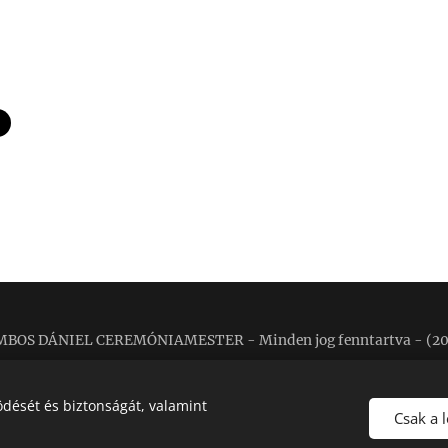
MBOS DÁNIEL CEREMÓNIAMESTER -
Minden jog fenntartva - (2
dését és biztonságát, valamint
Csak a 
Az oldalt a
Webnode
prémium működteti
Sütik