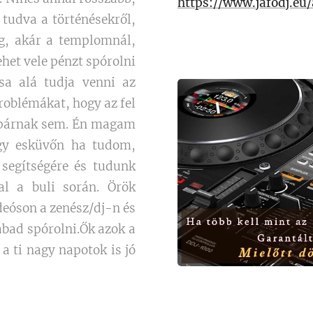
https://www.jafodj.eu/
udva a történésekről,
eg, akár a templomnál,
ehet vele pénzt spórolni
sa alá tudja venni az
oblémákat, hogy az fel
ú párnak sem. Én magam
egy esküvőn ha tudom,
segítségére és tudunk
al a buli során. Örök
deóson a zenész/dj-n és
bad spórolni.Ők azok a
a ti nagy napotok is jó