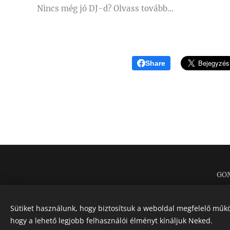
Nincs még jó DJ-d? Olvass tovább...
Share
GO
Sütiket használunk, hogy biztosítsuk a weboldal megfelelő műkö
hogy a lehető legjobb felhasználói élményt kínáljuk Neked.