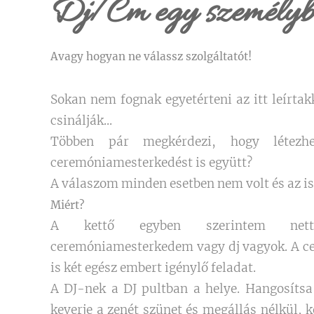
Dj/Cm egy személyb
Avagy hogyan ne válassz szolgáltatót!
Sokan nem fognak egyetérteni az itt leírtakk
csinálják...
Többen pár megkérdezi, hogy létezh
ceremóniamesterkedést is együtt?
A válaszom minden esetben nem volt és az i
Miért?
A kettő egyben szerintem nett
ceremóniamesterkedem vagy dj vagyok. A ce
is két egész embert igénylő feladat.
A DJ-nek a DJ pultban a helye. Hangosítsa
keverje a zenét szünet és megállás nélkül, k