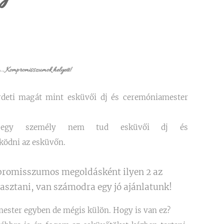
... Kompromisszumok helyett!
irdeti magát mint esküvői dj és ceremóniamester
t egy személy nem tud esküvői dj és
ödni az esküvőn.
promisszumos megoldásként ilyen 2 az
lasztani, van számodra egy jó ajánlatunk!
ester egyben de mégis külön. Hogy is van ez?