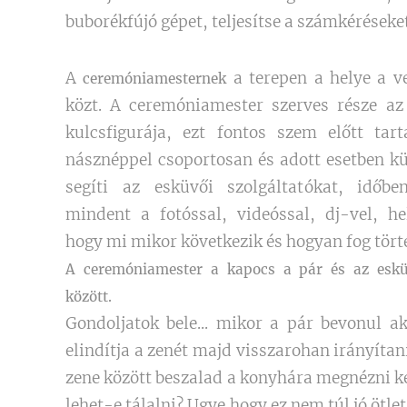
buborékfújó gépet, teljesítse a számkéréseke
A
a terepen a helye a v
ceremóniamesternek
közt. A ceremóniamester szerves része a
kulcsfigurája, ezt fontos szem előtt ta
násznéppel csoportosan és adott esetben kü
segíti az esküvői szolgáltatókat, időb
mindent a fotóssal, videóssal, dj-vel, hel
hogy mi mikor következik és hogyan fog tört
A ceremóniamester a kapocs a pár és az esküv
között.
Gondoljatok bele... mikor a pár bevonul 
elindítja a zenét majd visszarohan irányítan
zene között beszalad a konyhára megnézni ké
lehet-e tálalni? Ugye hogy ez nem túl jó ötle