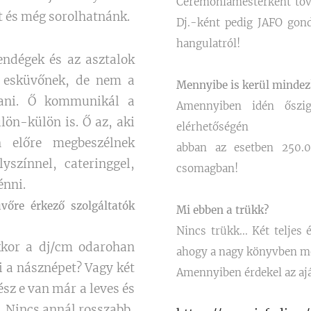
Ceremóniamesterként tov
t és még sorolhatnánk.
Dj.-ként pedig JAFO gond
hangulatról!
endégek és az asztalok
z esküvőnek, de nem a
Mennyibe is kerül mindez
rtani. Ő kommunikál a
Amennyiben idén őszig
lön-külön is. Ő az, aki
elérhetőségén
en előre megbeszélnek
abban az esetben 250.0
yszínnel, cateringgel,
csomagban!
énni.
őre érkező szolgáltatók
Mi ebben a trükk?
Nincs trükk... Két teljes
akkor a dj/cm odarohan
ahogy a nagy könyvben me
i a násznépet? Vagy két
Amennyiben érdekel az aj
sz e van már a leves és
t. Nincs annál rosszabb,