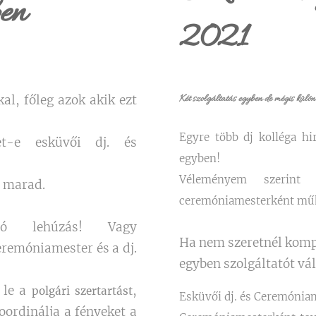
en
2021
al, főleg azok akik ezt
Két szolgáltatás egyben de mégis külön
Egyre több dj kolléga h
et-e esküvői dj. és
egyben!
Véleményem szerin
s marad.
ceremóniamesterként műk
ó lehúzás! Vagy
Ha nem szeretnél kom
remóniamester és a dj.
egyben szolgáltatót vá
 le a
,
polgári szertartást
Esküvői dj. és Ceremóniam
oordinálja a fényeket a