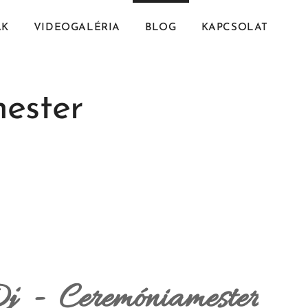
AK
VIDEOGALÉRIA
BLOG
KAPCSOLAT
mester
j - Ceremóniamester