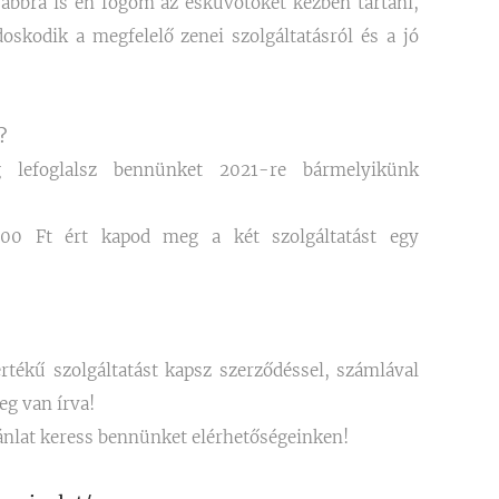
ábbra is én fogom
az esküvőtöket kézben tartani,
oskodik a megfelelő zenei szolgáltatásról és a jó
?
 lefoglalsz bennünket 2021-re bármelyikünk
00 Ft ért kapod meg a két szolgáltatást egy
 értékű szolgáltatást kapsz szerződéssel, számlával
g van írva!
ánlat keress bennünket elérhetőségeinken!