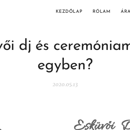
KEZDŐLAP
RÓLAM
ÁR
ői dj és ceremónia
egyben?
2020.05.13
Esküvői D