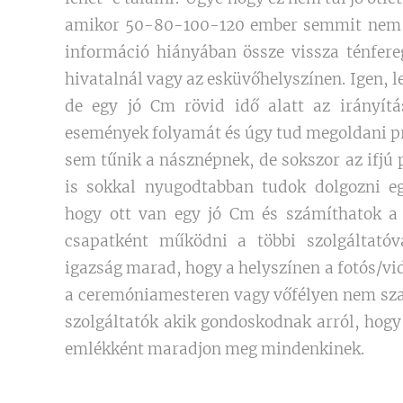
amikor 50-80-100-120 ember semmit nem t
információ hiányában össze vissza ténfer
hivatalnál vagy az esküvőhelyszínen. Igen, l
de egy jó Cm rövid idő alatt az irányítá
események folyamát és úgy tud megoldani pr
sem tűnik a násznépnek, de sokszor az ifj
is sokkal nyugodtabban tudok dolgozni 
hogy ott van egy jó Cm és számíthatok a 
csapatként működni a többi szolgáltatóv
igazság marad, hogy a helyszínen a fotós/vi
a ceremóniamesteren vagy vőfélyen nem sza
szolgáltatók akik gondoskodnak arról, hogy 
emlékként maradjon meg mindenkinek.