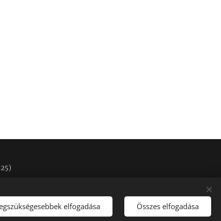
025)
legszükségesebbek elfogadása
Összes elfogadása