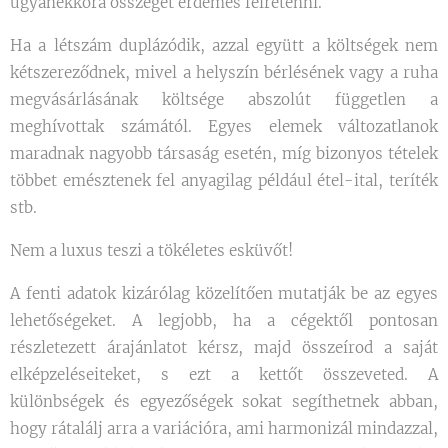
ugyanekkora összeget érdemes félretenni.
Ha a létszám duplázódik, azzal együtt a költségek nem
kétszereződnek, mivel a helyszín bérlésének vagy a ruha
megvásárlásának költsége abszolút független a
meghívottak számától. Egyes elemek változatlanok
maradnak nagyobb társaság esetén, míg bizonyos tételek
többet emésztenek fel anyagilag például étel-ital, teríték
stb.
Nem a luxus teszi a tökéletes esküvőt!
A fenti adatok kizárólag közelítően mutatják be az egyes
lehetőségeket. A legjobb, ha a cégektől pontosan
részletezett árajánlatot kérsz, majd összeírod a saját
elképzeléseiteket, s ezt a kettőt összeveted. A
különbségek és egyezőségek sokat segíthetnek abban,
hogy rátalálj arra a variációra, ami harmonizál mindazzal,