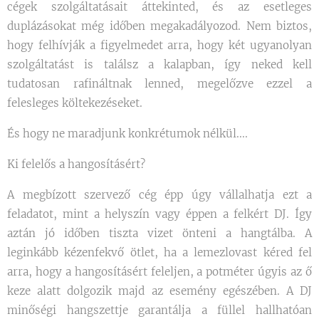
cégek szolgáltatásait áttekinted, és az esetleges
duplázásokat még időben megakadályozod. Nem biztos,
hogy felhívják a figyelmedet arra, hogy két ugyanolyan
szolgáltatást is találsz a kalapban, így neked kell
tudatosan rafináltnak lenned, megelőzve ezzel a
felesleges költekezéseket.
És hogy ne maradjunk konkrétumok nélkül....
Ki felelős a hangosításért?
A megbízott szervező cég épp úgy vállalhatja ezt a
feladatot, mint a helyszín vagy éppen a felkért DJ. Így
aztán jó időben tiszta vizet önteni a hangtálba. A
leginkább kézenfekvő ötlet, ha a lemezlovast kéred fel
arra, hogy a hangosításért feleljen, a potméter úgyis az ő
keze alatt dolgozik majd az esemény egészében. A DJ
minőségi hangszettje garantálja a füllel hallhatóan