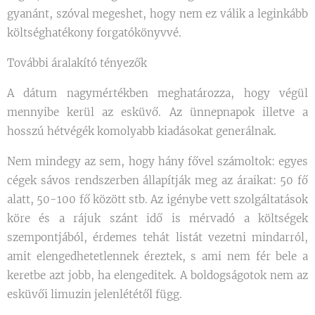
gyanánt, szóval megeshet, hogy nem ez válik a leginkább
költséghatékony forgatókönyvvé.
További áralakító tényezők
A dátum nagymértékben meghatározza, hogy végül
mennyibe kerül az esküvő. Az ünnepnapok illetve a
hosszú hétvégék komolyabb kiadásokat generálnak.
Nem mindegy az sem, hogy hány fővel számoltok: egyes
cégek sávos rendszerben állapítják meg az áraikat: 50 fő
alatt, 50-100 fő között stb. Az igénybe vett szolgáltatások
köre és a rájuk szánt idő is mérvadó a költségek
szempontjából, érdemes tehát listát vezetni mindarról,
amit elengedhetetlennek éreztek, s ami nem fér bele a
keretbe azt jobb, ha elengeditek. A boldogságotok nem az
esküvői limuzin jelenlététől függ.