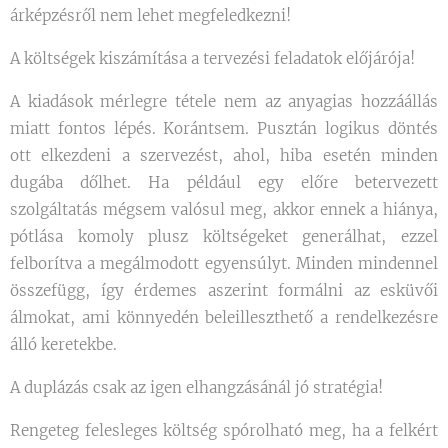
árképzésről nem lehet megfeledkezni!
A költségek kiszámítása a tervezési feladatok előjárója!
A kiadások mérlegre tétele nem az anyagias hozzáállás
miatt fontos lépés. Korántsem. Pusztán logikus döntés
ott elkezdeni a szervezést, ahol, hiba esetén minden
dugába dőlhet. Ha például egy előre betervezett
szolgáltatás mégsem valósul meg, akkor ennek a hiánya,
pótlása komoly plusz költségeket generálhat, ezzel
felborítva a megálmodott egyensúlyt. Minden mindennel
összefügg, így érdemes aszerint formálni az esküvői
álmokat, ami könnyedén beleilleszthető a rendelkezésre
álló keretekbe.
A duplázás csak az igen elhangzásánál jó stratégia!
Rengeteg felesleges költség spórolható meg, ha a felkért