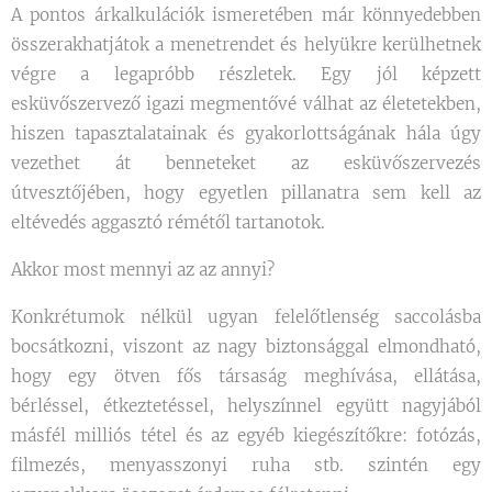
A pontos árkalkulációk ismeretében már könnyedebben
összerakhatjátok a menetrendet és helyükre kerülhetnek
végre a legapróbb részletek. Egy jól képzett
esküvőszervező igazi megmentővé válhat az életetekben,
hiszen tapasztalatainak és gyakorlottságának hála úgy
vezethet át benneteket az esküvőszervezés
útvesztőjében, hogy egyetlen pillanatra sem kell az
eltévedés aggasztó rémétől tartanotok.
Akkor most mennyi az az annyi?
Konkrétumok nélkül ugyan felelőtlenség saccolásba
bocsátkozni, viszont az nagy biztonsággal elmondható,
hogy egy ötven fős társaság meghívása, ellátása,
bérléssel, étkeztetéssel, helyszínnel együtt nagyjából
másfél milliós tétel és az egyéb kiegészítőkre: fotózás,
filmezés, menyasszonyi ruha stb. szintén egy