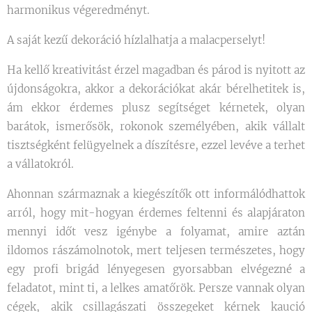
harmonikus végeredményt.
A saját kezű dekoráció hízlalhatja a malacperselyt!
Ha kellő kreativitást érzel magadban és párod is nyitott az
újdonságokra, akkor a dekorációkat akár bérelhetitek is,
ám ekkor érdemes plusz segítséget kérnetek, olyan
barátok, ismerősök, rokonok személyében, akik vállalt
tisztségként felügyelnek a díszítésre, ezzel levéve a terhet
a vállatokról.
Ahonnan származnak a kiegészítők ott informálódhattok
arról, hogy mit-hogyan érdemes feltenni és alapjáraton
mennyi időt vesz igénybe a folyamat, amire aztán
ildomos rászámolnotok, mert teljesen természetes, hogy
egy profi brigád lényegesen gyorsabban elvégezné a
feladatot, mint ti, a lelkes amatőrök. Persze vannak olyan
cégek, akik csillagászati összegeket kérnek kaució