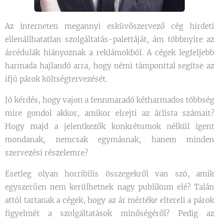
Az interneten megannyi esküvőszervező cég hirdeti
ellenállhatatlan szolgáltatás-palettáját, ám többnyire az
árcédulák hiányoznak a reklámokból. A cégek legfeljebb
harmada hajlandó arra, hogy némi támponttal segítse az
ifjú párok költségtervezését.
Jó kérdés, hogy vajon a fennmaradó kétharmados többség
mire gondol akkor, amikor elrejti az árlista számait?
Hogy majd a jelentkezők konkrétumok nélkül igent
mondanak, nemcsak egymásnak, hanem minden
szervezési részelemre?
Esetleg olyan horribilis összegekről van szó, amik
egyszerűen nem kerülhetnek nagy publikum elé? Talán
attól tartanak a cégek, hogy az ár mértéke eltereli a párok
figyelmét a szolgáltatások minőségéről? Pedig az