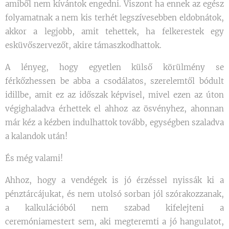
amiből nem kívántok engedni. Viszont ha ennek az egész
folyamatnak a nem kis terhét legszívesebben eldobnátok,
akkor a legjobb, amit tehettek, ha felkerestek egy
esküvőszervezőt, akire támaszkodhattok.
A lényeg, hogy egyetlen külső körülmény se
férkőzhessen be abba a csodálatos, szerelemtől bódult
idillbe, amit ez az időszak képvisel, mivel ezen az úton
végighaladva érhettek el ahhoz az ösvényhez, ahonnan
már kéz a kézben indulhattok tovább, egységben szaladva
a kalandok után!
És még valami!
Ahhoz, hogy a vendégek is jó érzéssel nyissák ki a
pénztárcájukat, és nem utolsó sorban jól szórakozzanak,
a kalkulációból nem szabad kifelejteni a
ceremóniamestert sem, aki megteremti a jó hangulatot,