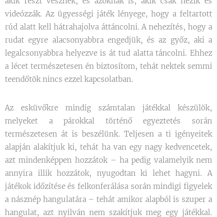
akik részt vesznek, és azoknak is, akik csak nézik és
videózzák. Az ügyességi játék lényege, hogy a feltartott
rúd alatt kell hátrahajolva áttáncolni. A nehezítés, hogy a
rudat egyre alacsonyabbra engedjük, és az győz, aki a
legalcsonyabbra helyezve is át tud alatta táncolni. Ehhez
a lécet természetesen én biztosítom, tehát nektek semmi
teendőtök nincs ezzel kapcsolatban.
Az esküvőkre mindig számtalan játékkal készülök,
melyeket a párokkal történő egyeztetés során
természetesen át is beszélünk. Teljesen a ti igényeitek
alapján alakítjuk ki, tehát ha van egy nagy kedvencetek,
azt mindenképpen hozzátok – ha pedig valamelyik nem
annyira illik hozzátok, nyugodtan ki lehet hagyni. A
játékok időzítése és felkonferálása során mindigi figyelek
a násznép hangulatára – tehát amikor alapból is szuper a
hangulat, azt nyilván nem szakítjuk meg egy játékkal.