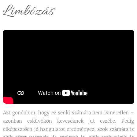
Limbózás
Azt gondolom, hogy ez senki számára nem ismeretlen –
azonban esküvőkön keveseknek jut eszébe. Pedig
elképesztően jó hangulatot eredményez, azok számára is