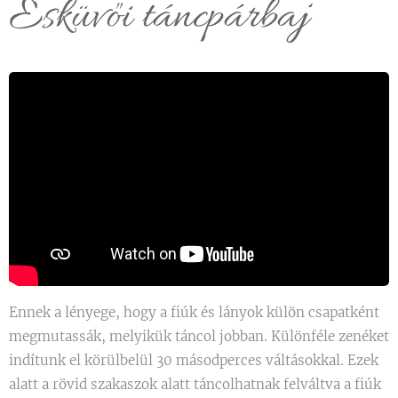
Esküvői táncpárbaj
Ennek a lényege, hogy a fiúk és lányok külön csapatként
megmutassák, melyikük táncol jobban. Különféle zenéket
indítunk el körülbelül 30 másodperces váltásokkal. Ezek
alatt a rövid szakaszok alatt táncolhatnak felváltva a fiúk