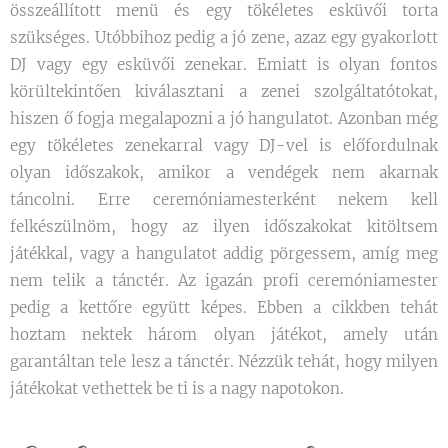
összeállított menü és egy tökéletes esküvői torta
szükséges. Utóbbihoz pedig a jó zene, azaz egy gyakorlott
DJ vagy egy esküvői zenekar. Emiatt is olyan fontos
körültekintően kiválasztani a zenei szolgáltatótokat,
hiszen ő fogja megalapozni a jó hangulatot. Azonban még
egy tökéletes zenekarral vagy DJ-vel is előfordulnak
olyan időszakok, amikor a vendégek nem akarnak
táncolni. Erre ceremóniamesterként nekem kell
felkészülnöm, hogy az ilyen időszakokat kitöltsem
játékkal, vagy a hangulatot addig pörgessem, amíg meg
nem telik a tánctér. Az igazán profi ceremóniamester
pedig a kettőre együtt képes. Ebben a cikkben tehát
hoztam nektek három olyan játékot, amely után
garantáltan tele lesz a tánctér. Nézzük tehát, hogy milyen
játékokat vethettek be ti is a nagy napotokon.