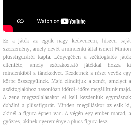
Ez a játék az egyik nagy kedvencem, hiszen saját
szerzemény, amely nevét a mindenki által ismert Minion
plüssfiguráról kapta. Lényegében a székfoglalós játék
ellentéte, amely szórakoztató játékkal hozza ki
mindenkiből a tánckedvet. Kezdetnek a részt vevők egy
körbe összegyűlnek. Majd elindítjuk a zenét, amelyet a
székfoglalóhoz hasonlóan időről-időre megállítunk majd.
A zene megszólalásakor el kell kezdeniük egymásnak
dobálni a plüssfigurát. Minden megálláskor az esik ki,
akinél a figura éppen van. A végén egy ember marad, a
győztes, akinek nyereménye a plüss figura lesz.