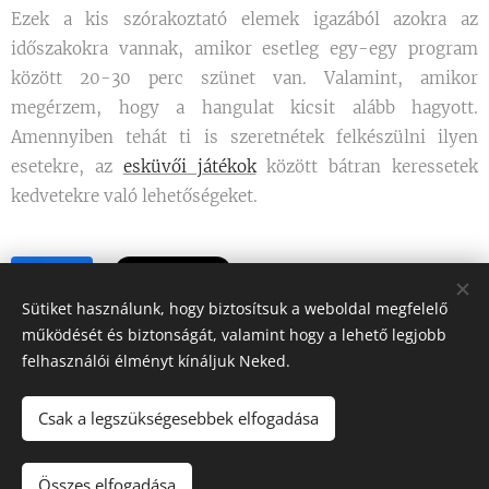
Ezek a kis szórakoztató elemek igazából azokra az
időszakokra vannak, amikor esetleg egy-egy program
között 20-30 perc szünet van. Valamint, amikor
megérzem, hogy a hangulat kicsit alább hagyott.
Amennyiben tehát ti is szeretnétek felkészülni ilyen
esetekre, az
esküvői játékok
között bátran keressetek
kedvetekre való lehetőségeket.
Share
Sütiket használunk, hogy biztosítsuk a weboldal megfelelő
működését és biztonságát, valamint hogy a lehető legjobb
felhasználói élményt kínáljuk Neked.
GOMBOS DÁNIEL CEREMÓNIAMESTER -
Minden jog
Csak a legszükségesebbek elfogadása
fenntartva - (2025)
Összes elfogadása