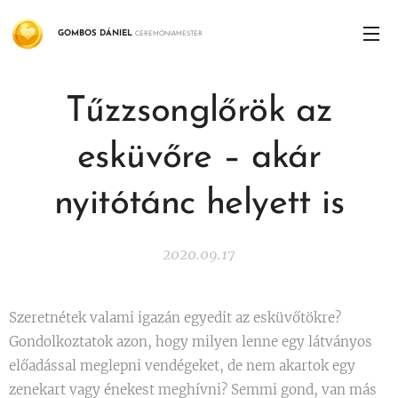
GOMBOS
DÁNIEL
CEREMÓNIAMESTER
Tűzzsonglőrök az
esküvőre – akár
nyitótánc helyett is
2020.09.17
Szeretnétek valami igazán egyedit az esküvőtökre?
Gondolkoztatok azon, hogy milyen lenne egy látványos
előadással meglepni vendégeket, de nem akartok egy
zenekart vagy énekest meghívni? Semmi gond, van más