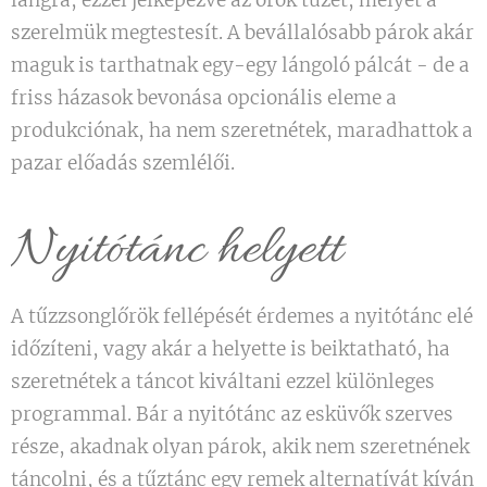
lángra, ezzel jelképezve az örök tüzet, melyet a
szerelmük megtestesít. A bevállalósabb párok akár
maguk is tarthatnak egy-egy lángoló pálcát - de a
friss házasok bevonása opcionális eleme a
produkciónak, ha nem szeretnétek, maradhattok a
pazar előadás szemlélői.
Nyitótánc helyett
A tűzzsonglőrök fellépését érdemes a nyitótánc elé
időzíteni, vagy akár a helyette is beiktatható, ha
szeretnétek a táncot kiváltani ezzel különleges
programmal. Bár a nyitótánc az esküvők szerves
része, akadnak olyan párok, akik nem szeretnének
táncolni, és a tűztánc egy remek alternatívát kíván