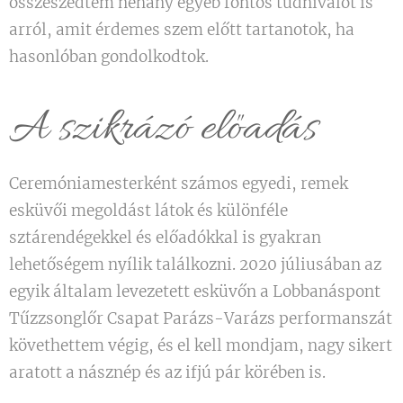
összeszedtem néhány egyéb fontos tudnivalót is
arról, amit érdemes szem előtt tartanotok, ha
hasonlóban gondolkodtok.
A szikrázó előadás
Ceremóniamesterként számos egyedi, remek
esküvői megoldást látok és különféle
sztárendégekkel és előadókkal is gyakran
lehetőségem nyílik találkozni. 2020 júliusában az
egyik általam levezetett esküvőn a Lobbanáspont
Tűzzsonglőr Csapat Parázs-Varázs performanszát
követhettem végig, és el kell mondjam, nagy sikert
aratott a násznép és az ifjú pár körében is.