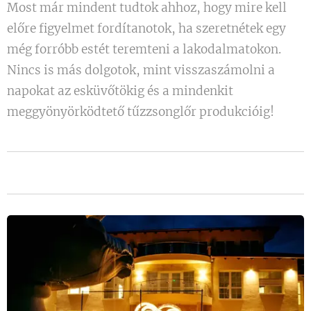
Most már mindent tudtok ahhoz, hogy mire kell
előre figyelmet fordítanotok, ha szeretnétek egy
még forróbb estét teremteni a lakodalmatokon.
Nincs is más dolgotok, mint visszaszámolni a
napokat az esküvőtökig és a mindenkit
meggyönyörködtető tűzzsonglőr produkcióig!