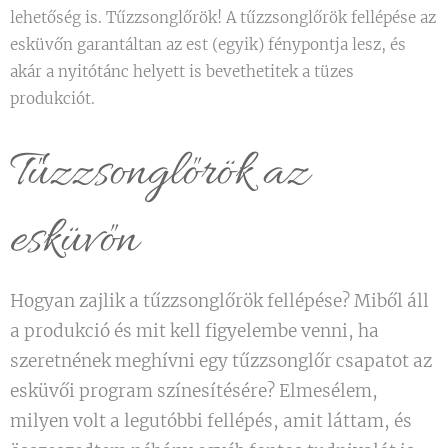
lehetőség is. Tűzzsonglőrök! A tűzzsonglőrök fellépése az
esküvőn garantáltan az est (egyik) fénypontja lesz, és
akár a nyitótánc helyett is bevethetitek a tüzes
produkciót.
Tűzzsonglőrök az
esküvőn
Hogyan zajlik a tűzzsonglőrök fellépése? Miből áll
a produkció és mit kell figyelembe venni, ha
szeretnének meghívni egy tűzzsonglőr csapatot az
esküvői program színesítésére? Elmesélem,
milyen volt a legutóbbi fellépés, amit láttam, és