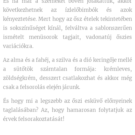
És ha már a szemeket bőven jólakattuk, akkor
következhetnek az ízlelőbimbók és azok
kényeztetése. Mert hogy az ősz ételek tekintetében
is sokszínűséget kínál, felváltva a sablonszerűen
ismételt menüsorok tagjait, vadonatúj őszies
variációkra.
Az alma és a fahéj, a szilva és a dió keringője mellé
a sütőtök számtalan formája: krémleves,
zöldségkrém, desszert csatlakozhat és akkor még
csak a felsorolás elején járunk.
És hogy mi a legszebb az őszi esküvő előnyeinek
taglalásában? Az, hogy hamarosan folytatjuk az
érvek felsorakoztatását!