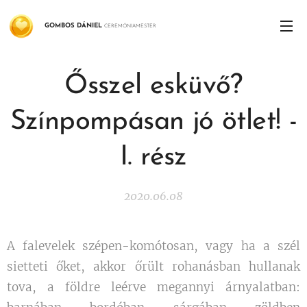
GOMBOS
DÁNIEL
CEREMÓNIAMESTER
Ősszel esküvő?
Színpompásan jó ötlet! -
I. rész
2020.06.08
A falevelek szépen-komótosan, vagy ha a szél
sietteti őket, akkor őrült rohanásban hullanak
tova, a földre leérve megannyi árnyalatban: