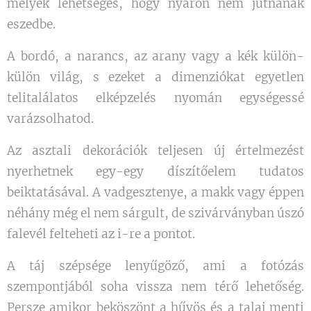
melyek lehetséges, hogy nyáron nem jutnának
eszedbe.
A bordó, a narancs, az arany vagy a kék külön-
külön világ, s ezeket a dimenziókat egyetlen
telitalálatos elképzelés nyomán egységessé
varázsolhatod.
Az asztali dekorációk teljesen új értelmezést
nyerhetnek egy-egy díszítőelem tudatos
beiktatásával. A vadgesztenye, a makk vagy éppen
néhány még el nem sárgult, de szivárványban úszó
falevél felteheti az i-re a pontot.
A táj szépsége lenyűgöző, ami a fotózás
szempontjából soha vissza nem térő lehetőség.
Persze amikor beköszönt a hűvös és a talaj menti