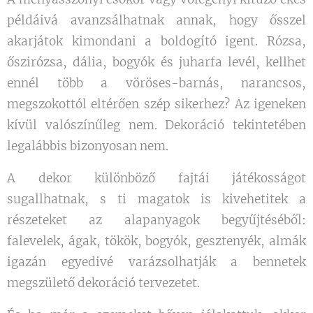
példáivá avanzsálhatnak annak, hogy ősszel
akarjátok kimondani a boldogító igent. Rózsa,
őszirózsa, dália, bogyók és juharfa levél, kellhet
ennél több a vöröses-barnás, narancsos,
megszokottól eltérően szép sikerhez? Az igeneken
kívül valószínűleg nem. Dekoráció tekintetében
legalábbis bizonyosan nem.
A dekor különböző fajtái játékosságot
sugallhatnak, s ti magatok is kivehetitek a
részeteket az alapanyagok begyűjtéséből:
falevelek, ágak, tökök, bogyók, gesztenyék, almák
igazán egyedivé varázsolhatják a bennetek
megszülető dekoráció tervezetet.