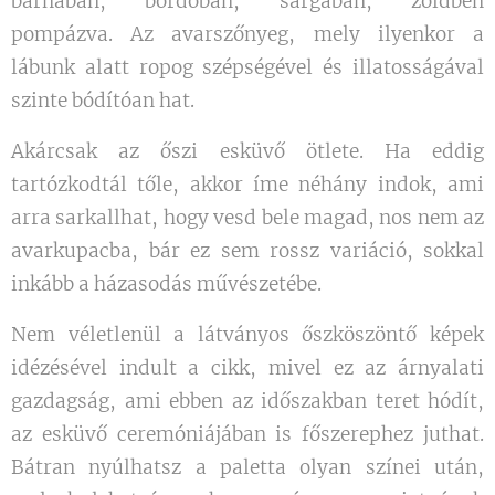
barnában, bordóban, sárgában, zöldben
pompázva. Az avarszőnyeg, mely ilyenkor a
lábunk alatt ropog szépségével és illatosságával
szinte bódítóan hat.
Akárcsak az őszi esküvő ötlete. Ha eddig
tartózkodtál tőle, akkor íme néhány indok, ami
arra sarkallhat, hogy vesd bele magad, nos nem az
avarkupacba, bár ez sem rossz variáció, sokkal
inkább a házasodás művészetébe.
Nem véletlenül a látványos őszköszöntő képek
idézésével indult a cikk, mivel ez az árnyalati
gazdagság, ami ebben az időszakban teret hódít,
az esküvő ceremóniájában is főszerephez juthat.
Bátran nyúlhatsz a paletta olyan színei után,