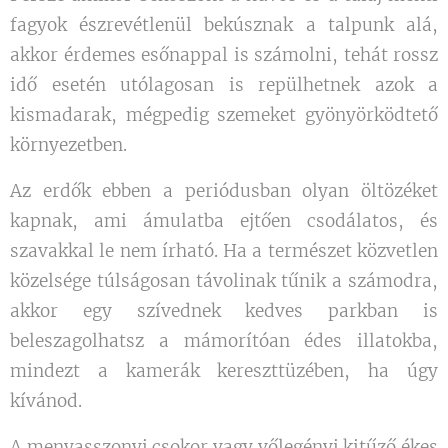
fagyok észrevétlenül bekúsznak a talpunk alá,
akkor érdemes esőnappal is számolni, tehát rossz
idő esetén utólagosan is repülhetnek azok a
kismadarak, mégpedig szemeket gyönyörködtető
környezetben.
Az erdők ebben a periódusban olyan öltözéket
kapnak, ami ámulatba ejtően csodálatos, és
szavakkal le nem írható. Ha a természet közvetlen
közelsége túlságosan távolinak tűnik a számodra,
akkor egy szívednek kedves parkban is
beleszagolhatsz a mámorítóan édes illatokba,
mindezt a kamerák kereszttüzében, ha úgy
kívánod.
A menyasszonyi csokor vagy vőlegényi kitűző ékes