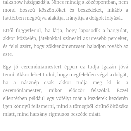
talkshow házigazdája. Nincs mindig a középpontban, nem
mond hosszú köszöntőket és beszédeket, inkább a
háttérben megbújva alakítja, irányítja a dolgok folyását.
Ettől függetlenül, ha látja, hogy laposodik a hangulat,
akkor közbelép, játékokkal színesíti az üresebb perceket,
és felel azért, hogy zökkenőmentesen haladjon tovább az
este.
Egy jó ceremóniamestert
éppen ez tudja igazán jóvá
tenni. Akkor lehet tudni, hogy megfelelően végzi a dolgát,
ha a násznép csak akkor tudja meg ki is a
ceremóniamester, mikor először felszólal. Ezzel
ellentétben például egy vőfélyt már a kezdetek kezdetén
igen könnyű felismerni, mind a tömegből kitűnő öltözéke
miatt, mind harsány rigmusos beszéde miatt.