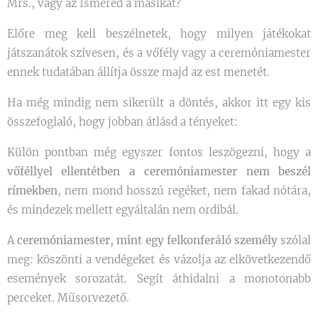
Mrs., vagy az Ismered a másikat?
Előre meg kell beszélnetek, hogy milyen játékokat
játszanátok szívesen, és a vőfély vagy a ceremóniamester
ennek tudatában állítja össze majd az est menetét.
Ha még mindig nem sikerült a döntés, akkor itt egy kis
összefoglaló, hogy jobban átlásd a tényeket:
Külön pontban még egyszer fontos leszögezni, hogy a
vőféllyel ellentétben a ceremóniamester nem beszél
rímekben
, nem mond hosszú regéket, nem fakad nótára,
és mindezek mellett egyáltalán nem ordibál.
A
ceremóniamester, mint egy felkonferáló személy
szólal
meg: köszönti a vendégeket és vázolja az elkövetkezendő
események sorozatát. Segít áthidalni a monotonabb
perceket. Műsorvezető.