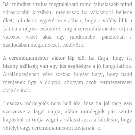
Bár mindkét titulus megtalálható mind falusiasabb mind
városiasabb lagziban, mégiscsak ha választani kellene
őket, mindenki egyetértene abban, hogy a
vőfély
illik a
faluba a
népies esküvőre
, míg a
ceremóniamester
útja a
városba vezet akár egy
modernebb
, panzióban /
szállodában megrendezett esküvőre.
A
ceremóniamester akkor lép elő, ha látja, hogy itt
bizony szükség van egy kis segítségre
a jó hangulathoz.
Általánosságban véve szabad folyást hagy, hogy hadd
menjenek úgy a dolgok, ahogyan azok természetesen
alakulnának.
Hosszas mérlegelés nem kell ide, hisz ha jól meg van
szervezve a lagzi napja, akkor mindegyik pár szinte
kapásból rá tudja vágni a választ arra a kérdésre, hogy
vőfélyt vagy ceremóniamestert hívjanak-e.