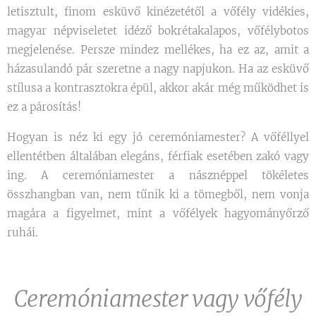
letisztult, finom esküvő kinézetétől a vőfély vidékies,
magyar népviseletet idéző bokrétakalapos, vőfélybotos
megjelenése. Persze mindez mellékes, ha ez az, amit a
házasulandó pár szeretne a nagy napjukon. Ha az esküvő
stílusa a kontrasztokra épül, akkor akár még működhet is
ez a párosítás!
Hogyan is néz ki egy jó ceremóniamester? A vőféllyel
ellentétben általában elegáns, férfiak esetében zakó vagy
ing. A ceremóniamester a násznéppel tökéletes
összhangban van, nem tűnik ki a tömegből, nem vonja
magára a figyelmet, mint a vőfélyek hagyományőrző
ruhái.
Ceremóniamester vagy vőfély