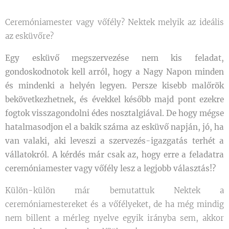
Ceremóniamester vagy vőfély? Nektek melyik az ideális
az esküvőre?
Egy esküvő megszervezése nem kis feladat,
gondoskodnotok kell arról, hogy a Nagy Napon minden
és mindenki a helyén legyen. Persze kisebb malőrök
bekövetkezhetnek, és évekkel később majd pont ezekre
fogtok visszagondolni édes nosztalgiával. De hogy mégse
hatalmasodjon el a bakik száma az esküvő napján, jó, ha
van valaki, aki leveszi a szervezés-igazgatás terhét a
vállatokról. A kérdés már csak az, hogy erre a feladatra
ceremóniamester vagy vőfély lesz a legjobb választás!?
Külön-külön már bemutattuk Nektek a
ceremóniamestereket és a vőfélyeket, de ha még mindig
nem billent a mérleg nyelve egyik irányba sem, akkor