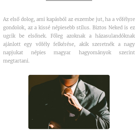
Az első dolog, ami kapásból az eszembe jut, ha a vőfélyre
gondolok, az a kissé népiesebb stílus. Biztos Neked is ez
ugrik be elsőnek. Főleg azoknak a házasulandóknak
ajánlott egy vőfély felkérése, akik szeretnék a nagy
napjukat népies magyar hagyományok szerint
megtartani.