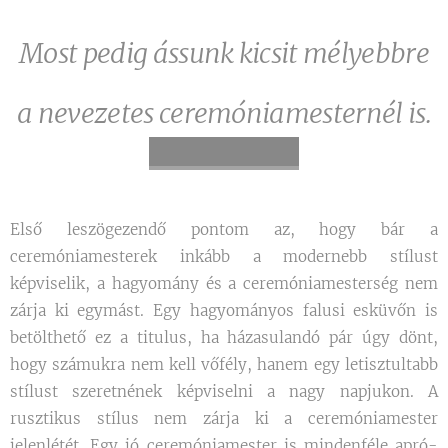
Most pedig ássunk kicsit mélyebbre
a nevezetes ceremóniamesternél is.
Első leszögezendő pontom az, hogy bár a
ceremóniamesterek inkább a modernebb stílust
képviselik, a hagyomány és a ceremóniamesterség nem
zárja ki egymást. Egy hagyományos falusi esküvőn is
betölthető ez a titulus, ha házasulandó pár úgy dönt,
hogy számukra nem kell vőfély, hanem egy letisztultabb
stílust szeretnének képviselni a nagy napjukon. A
rusztikus stílus nem zárja ki a ceremóniamester
jelenlétét. Egy jó ceremóniamester is mindenféle apró-