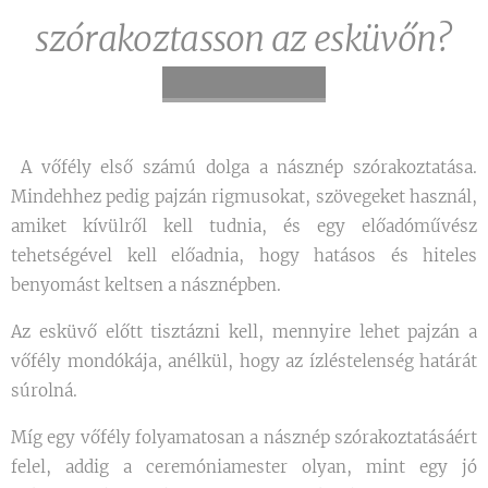
szórakoztasson az esküvőn?
A vőfély első számú dolga a násznép szórakoztatása.
Mindehhez pedig pajzán rigmusokat, szövegeket használ,
amiket kívülről kell tudnia, és egy előadóművész
tehetségével kell előadnia, hogy hatásos és hiteles
benyomást keltsen a násznépben.
Az esküvő előtt tisztázni kell, mennyire lehet pajzán a
vőfély mondókája, anélkül, hogy az ízléstelenség határát
súrolná.
Míg egy vőfély folyamatosan a násznép szórakoztatásáért
felel, addig a ceremóniamester olyan, mint egy jó