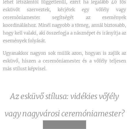
lehet létszámtól függetlenül, ezért ha legalább 40 fős
esküvőt szerveztek, kérjétek egy vőfély vagy
ceremóniamester segítségét az események
koordináláshoz. Minél nagyobb a tömeg, annál biztosabb,
hogy kell valaki, aki összefogja a násznépet és irányítja az
események folyását.
Ugyanakkor nagyon sok múlik azon, hogyan is zajlik az
esküvő, hiszen a ceremóniamester és a vőfély teljesen
más stílust képvisel.
Az esküvő
stílusa:
vidékies vőfély
vagy nagyvárosi ceremóniamester?